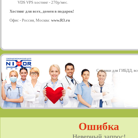
VDS VPS хостинг - 270р/мес.
Хостинг для всех, домен в подарок!
Офис - Россия, Москва:
www.R3.ru
Справки для ГИБДД, все
Ошибка
Неверный запрос!