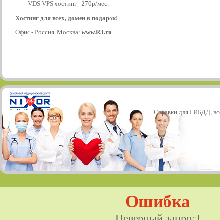
VDS VPS хостинг - 270р/мес.
Хостинг для всех, домен в подарок!
Офис - Россия, Москва:
www.R3.ru
Справки для ГИБДД, все
Ошибка
Неверный запрос!