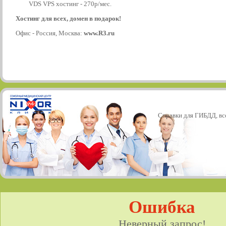
VDS VPS хостинг - 270р/мес.
Хостинг для всех, домен в подарок!
Офис - Россия, Москва:
www.R3.ru
Справки для ГИБДД, все
Ошибка
Неверный запрос!